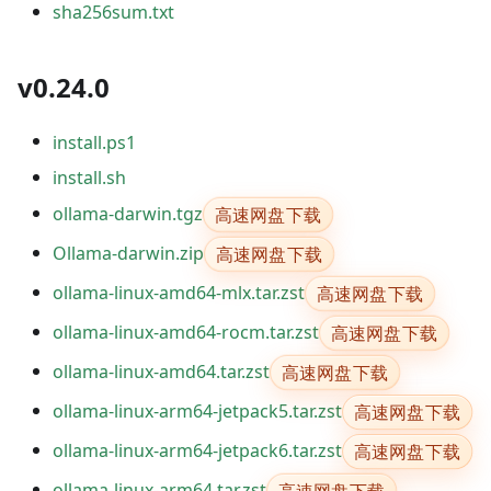
sha256sum.txt
v0.24.0
install.ps1
install.sh
高速网盘下载
ollama-darwin.tgz
高速网盘下载
Ollama-darwin.zip
高速网盘下载
ollama-linux-amd64-mlx.tar.zst
高速网盘下载
ollama-linux-amd64-rocm.tar.zst
高速网盘下载
ollama-linux-amd64.tar.zst
高速网盘下载
ollama-linux-arm64-jetpack5.tar.zst
高速网盘下载
ollama-linux-arm64-jetpack6.tar.zst
高速网盘下载
ollama-linux-arm64.tar.zst