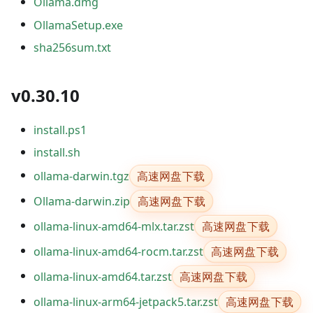
Ollama.dmg
OllamaSetup.exe
sha256sum.txt
v0.30.10
install.ps1
install.sh
高速网盘下载
ollama-darwin.tgz
高速网盘下载
Ollama-darwin.zip
高速网盘下载
ollama-linux-amd64-mlx.tar.zst
高速网盘下载
ollama-linux-amd64-rocm.tar.zst
高速网盘下载
ollama-linux-amd64.tar.zst
高速网盘下载
ollama-linux-arm64-jetpack5.tar.zst