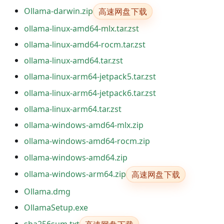
高速网盘下载
Ollama-darwin.zip
ollama-linux-amd64-mlx.tar.zst
ollama-linux-amd64-rocm.tar.zst
ollama-linux-amd64.tar.zst
ollama-linux-arm64-jetpack5.tar.zst
ollama-linux-arm64-jetpack6.tar.zst
ollama-linux-arm64.tar.zst
ollama-windows-amd64-mlx.zip
ollama-windows-amd64-rocm.zip
ollama-windows-amd64.zip
高速网盘下载
ollama-windows-arm64.zip
Ollama.dmg
OllamaSetup.exe