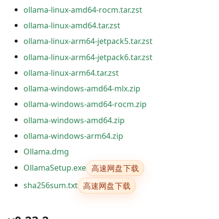
ollama-linux-amd64-rocm.tar.zst
ollama-linux-amd64.tar.zst
ollama-linux-arm64-jetpack5.tar.zst
ollama-linux-arm64-jetpack6.tar.zst
ollama-linux-arm64.tar.zst
ollama-windows-amd64-mlx.zip
ollama-windows-amd64-rocm.zip
ollama-windows-amd64.zip
ollama-windows-arm64.zip
Ollama.dmg
高速网盘下载
OllamaSetup.exe
高速网盘下载
sha256sum.txt