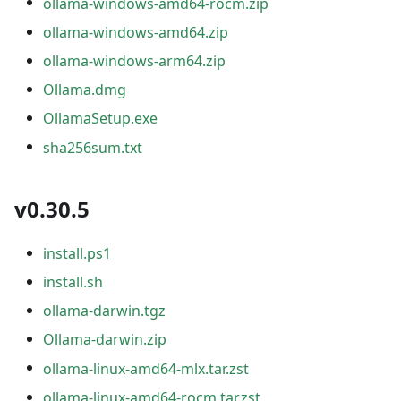
ollama-windows-amd64-rocm.zip
ollama-windows-amd64.zip
ollama-windows-arm64.zip
Ollama.dmg
OllamaSetup.exe
sha256sum.txt
v0.30.5
install.ps1
install.sh
ollama-darwin.tgz
Ollama-darwin.zip
ollama-linux-amd64-mlx.tar.zst
ollama-linux-amd64-rocm.tar.zst