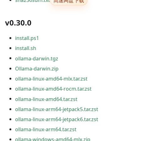
高速网盘下载
sha256sum.txt
v0.30.0
install.ps1
install.sh
ollama-darwin.tgz
Ollama-darwin.zip
ollama-linux-amd64-mlx.tar.zst
ollama-linux-amd64-rocm.tar.zst
ollama-linux-amd64.tar.zst
ollama-linux-arm64-jetpack5.tar.zst
ollama-linux-arm64-jetpack6.tar.zst
ollama-linux-arm64.tar.zst
ollama-windows-amd64-mlx.zip