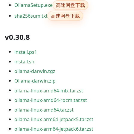
高速网盘下载
OllamaSetup.exe
高速网盘下载
sha256sum.txt
v0.30.8
install.ps1
install.sh
ollama-darwin.tgz
Ollama-darwin.zip
ollama-linux-amd64-mlx.tar.zst
ollama-linux-amd64-rocm.tar.zst
ollama-linux-amd64.tar.zst
ollama-linux-arm64-jetpack5.tar.zst
ollama-linux-arm64-jetpack6.tar.zst