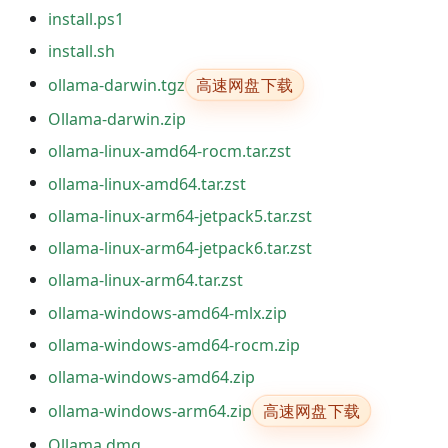
install.ps1
install.sh
高速网盘下载
ollama-darwin.tgz
Ollama-darwin.zip
ollama-linux-amd64-rocm.tar.zst
ollama-linux-amd64.tar.zst
ollama-linux-arm64-jetpack5.tar.zst
ollama-linux-arm64-jetpack6.tar.zst
ollama-linux-arm64.tar.zst
ollama-windows-amd64-mlx.zip
ollama-windows-amd64-rocm.zip
ollama-windows-amd64.zip
高速网盘下载
ollama-windows-arm64.zip
Ollama.dmg