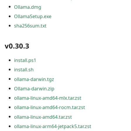
Ollama.dmg
OllamaSetup.exe
sha256sum.txt
v0.30.3
install.ps1
install.sh
ollama-darwin.tgz
Ollama-darwin.zip
ollama-linux-amd64-mlx.tar.zst
ollama-linux-amd64-rocm.tar.zst
ollama-linux-amd64.tar.zst
ollama-linux-arm64-jetpack5.tar.zst